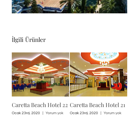
İlgili Ürünler
l 23
Caretta Beach Hotel 22
Caretta Beach Hotel 21
Care
yok
Ocak 23rd, 2020
|
Yorum yok
Ocak 23rd, 2020
|
Yorum yok
Ocak 