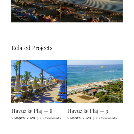
Related Projects
Havuz & Plaj — 8
Havuz & Plaj — 9
Havu
nts
2 марта, 2020
|
0 Comments
2 марта, 2020
|
0 Comments
2 мар